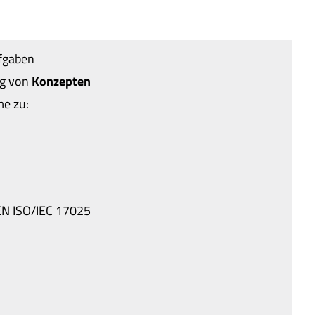
fgaben
ng von
Konzepten
e zu:
 EN ISO/IEC 17025